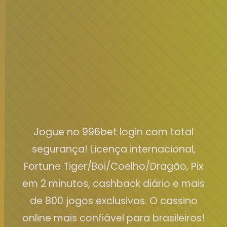
Jogue no 996bet login com total
segurança! Licença internacional,
Fortune Tiger/Boi/Coelho/Dragão, Pix
em 2 minutos, cashback diário e mais
de 800 jogos exclusivos. O cassino
online mais confiável para brasileiros!