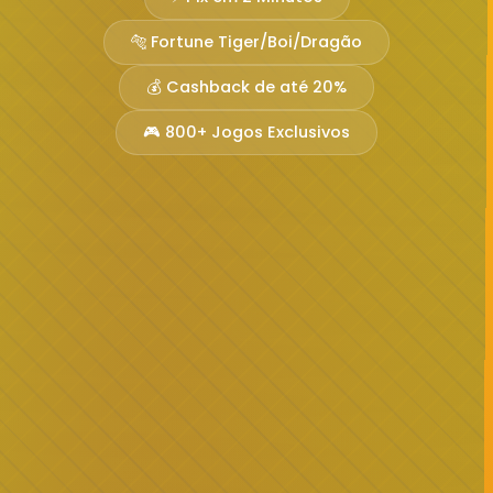
🐅 Fortune Tiger/Boi/Dragão
💰 Cashback de até 20%
🎮 800+ Jogos Exclusivos