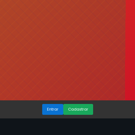
Entrar
Cadastrar