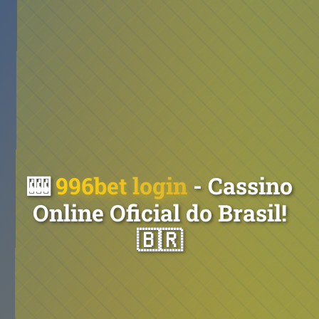
🎰
996bet login
- Cassino
Online Oficial do Brasil!
🇧🇷