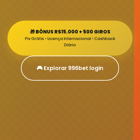
🎁 BÔNUS R$15.000 + 500 GIROS
Pix Grátis • Licença Internacional • Cashback
Diário
🎮 Explorar 996bet login