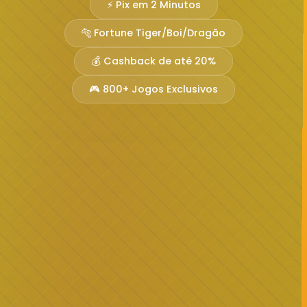
⚡ Pix em 2 Minutos
🐅 Fortune Tiger/Boi/Dragão
💰 Cashback de até 20%
🎮 800+ Jogos Exclusivos