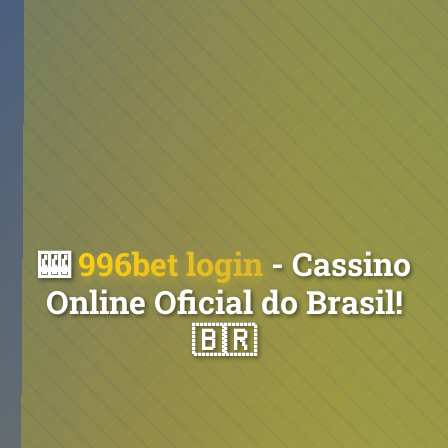
🎰
996bet login
- Cassino
Online Oficial do Brasil!
🇧🇷