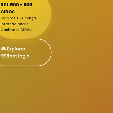
R$1.500 + 500
GIROS
Pix Grátis • Licença
Internacional •
Cashback Diário
🎮 Explorar
996bet login