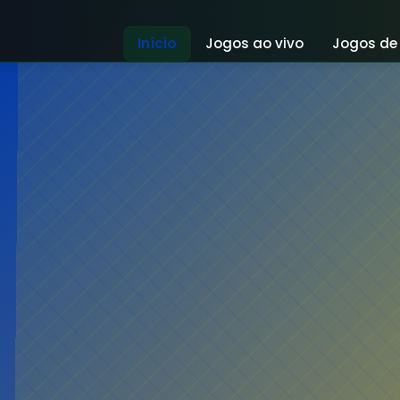
Início
Jogos ao vivo
Jogos de