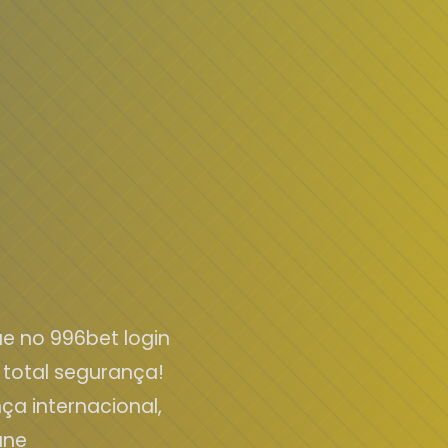
e no 996bet login
total segurança!
nça internacional,
une