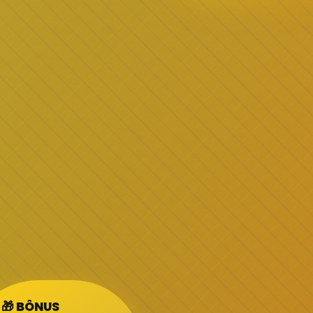
🎁 BÔNUS