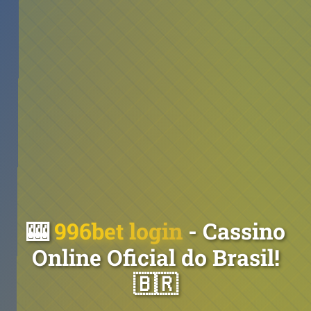
🎰
996bet login
- Cassino
Online Oficial do Brasil!
🇧🇷