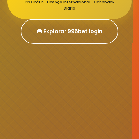
Pix Grátis • Licença Internacional • Cashback
Diário
🎮 Explorar 996bet login