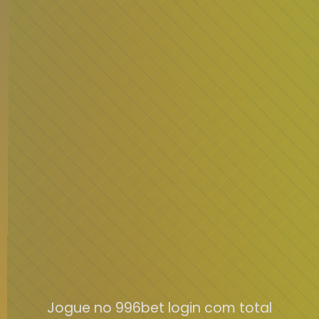
Jogue no 996bet login com total