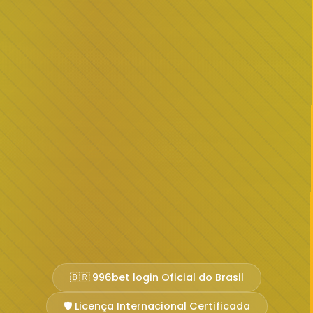
🇧🇷 996bet login Oficial do Brasil
🛡️ Licença Internacional Certificada