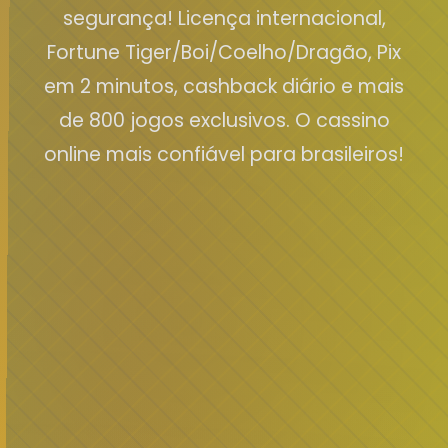
segurança! Licença internacional,
Fortune Tiger/Boi/Coelho/Dragão, Pix
em 2 minutos, cashback diário e mais
de 800 jogos exclusivos. O cassino
online mais confiável para brasileiros!