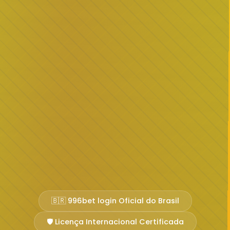
🇧🇷 996bet login Oficial do Brasil
🛡️ Licença Internacional Certificada