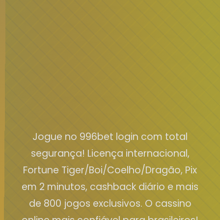
Jogue no 996bet login com total
segurança! Licença internacional,
Fortune Tiger/Boi/Coelho/Dragão, Pix
em 2 minutos, cashback diário e mais
de 800 jogos exclusivos. O cassino