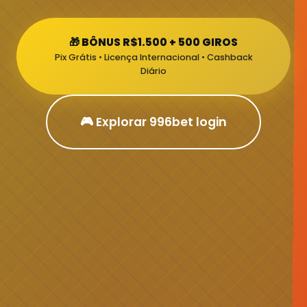
🎁 BÔNUS R$1.500 + 500 GIROS
Pix Grátis • Licença Internacional • Cashback
Diário
🎮 Explorar 996bet login