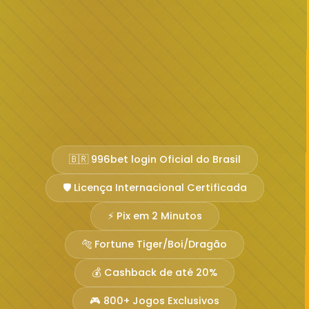
🇧🇷 996bet login Oficial do Brasil
🛡️ Licença Internacional Certificada
⚡ Pix em 2 Minutos
🐅 Fortune Tiger/Boi/Dragão
💰 Cashback de até 20%
🎮 800+ Jogos Exclusivos