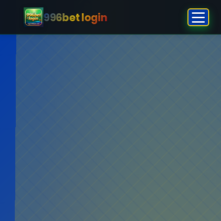
996bet login