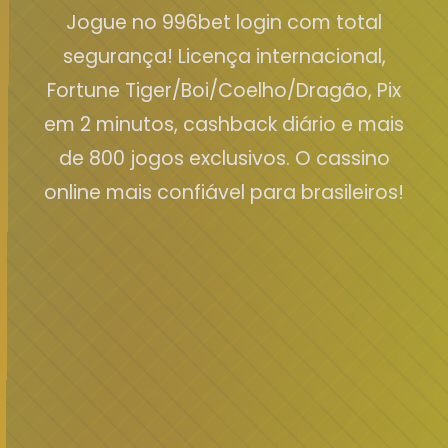
Jogue no 996bet login com total
segurança! Licença internacional,
Fortune Tiger/Boi/Coelho/Dragão, Pix
em 2 minutos, cashback diário e mais
de 800 jogos exclusivos. O cassino
online mais confiável para brasileiros!