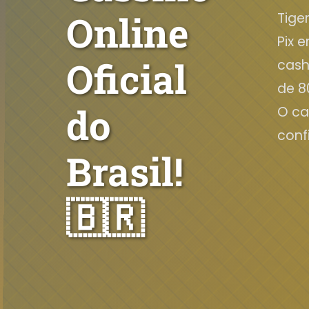
Online
Tige
Pix 
Oficial
cash
de 8
do
O ca
confi
Brasil!
🇧🇷