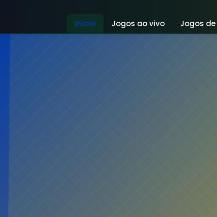
Início
Jogos ao vivo
Jogos de