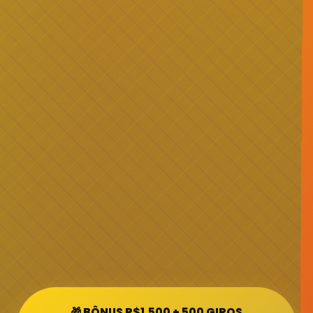
🎁 BÔNUS R$1.500 + 500 GIROS