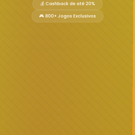
💰 Cashback de até 20%
🎮 800+ Jogos Exclusivos