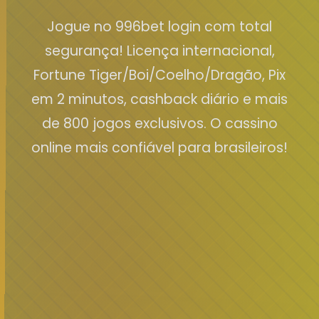
Jogue no 996bet login com total
segurança! Licença internacional,
Fortune Tiger/Boi/Coelho/Dragão, Pix
em 2 minutos, cashback diário e mais
de 800 jogos exclusivos. O cassino
online mais confiável para brasileiros!