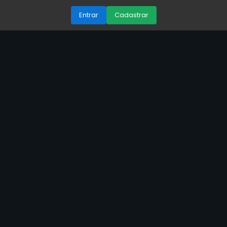
Entrar
Cadastrar
996bet login | Explorando o
Fascinante Mundo do Jogo
SaborMexicano
Descubra tudo sobre o jogo
SaborMexicano: descrição, introdução e