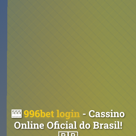
🎰
996bet login
- Cassino
Online Oficial do Brasil!