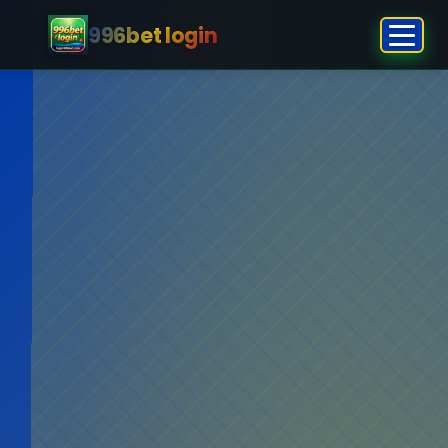
996bet login