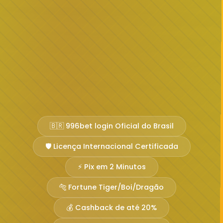
🇧🇷 996bet login Oficial do Brasil
🛡️ Licença Internacional Certificada
⚡ Pix em 2 Minutos
🐅 Fortune Tiger/Boi/Dragão
💰 Cashback de até 20%