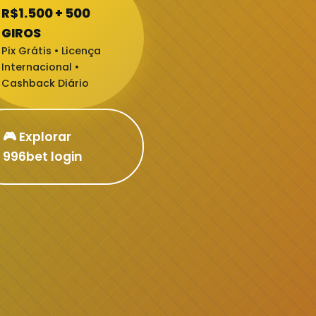
R$1.500 + 500
GIROS
Pix Grátis • Licença
Internacional •
Cashback Diário
🎮 Explorar
996bet login