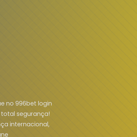
e no 996bet login
total segurança!
nça internacional,
une