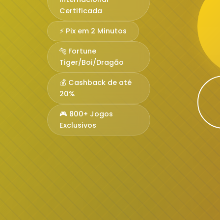
Certificada
⚡ Pix em 2 Minutos
🐅 Fortune
Tiger/Boi/Dragão
💰 Cashback de até
20%
🎮 800+ Jogos
Exclusivos