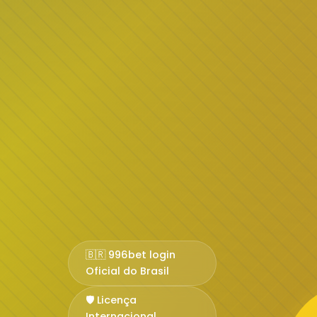
🇧🇷 996bet login
Oficial do Brasil
🛡️ Licença
Internacional