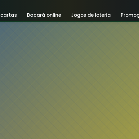
 cartas
Bacará online
Jogos de loteria
Promoç