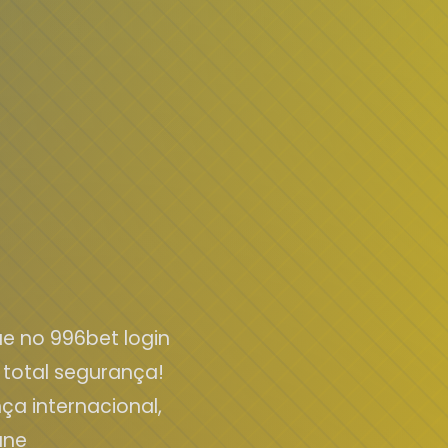
e no 996bet login
total segurança!
nça internacional,
une