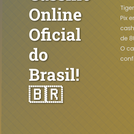
Online
Tige
Pix 
Oficial
cash
de 8
do
O ca
confi
Brasil!
🇧🇷