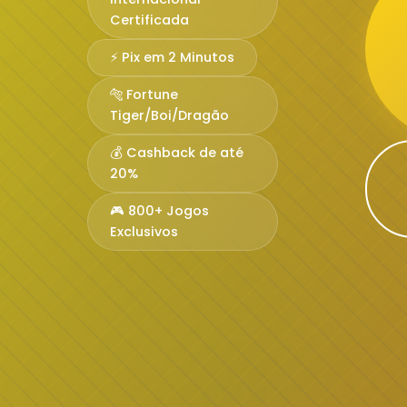
Certificada
⚡ Pix em 2 Minutos
🐅 Fortune
Tiger/Boi/Dragão
💰 Cashback de até
20%
🎮 800+ Jogos
Exclusivos