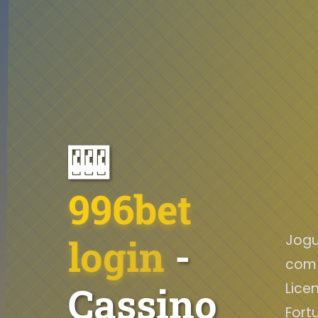
🎰
996bet
login
-
Jogu
com 
Cassino
Lice
Fort