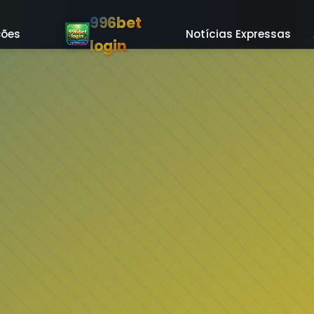
996bet
ões
Notícias Expressas
login